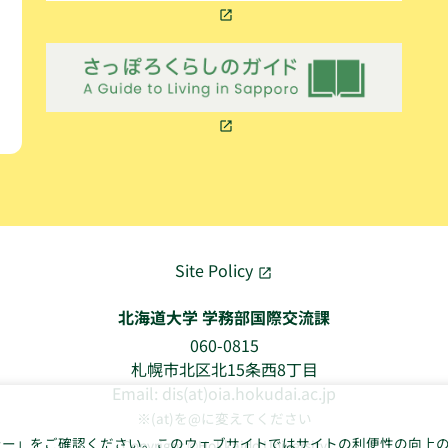
Site Policy
北海道大学 学務部国際交流課
060-0815
札幌市北区北15条西8丁目
Email: dis(at)oia.hokudai.ac.jp
※(at)を@に変えてください
シー
」をご確認ください。このウェブサイトではサイトの利便性の向上
Copyright ©Hokkaido University