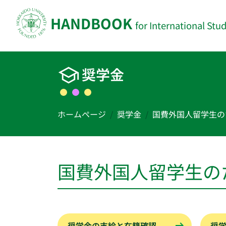
HANDBOOK
for International Stu
メインコンテンツへスキップ
奨学金
ホームページ
奨学金
国費外国人留学生の
国費外国人留学生の
奨学金の支給と在籍確認
奨