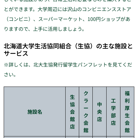
とができます。大学周辺には沢山のコンビニエンスストア
（コンビニ）、スーパーマーケット、100円ショップがあ
りますので、上手に活用しましょう。
北海道大学生活協同組合（生協）の主な施設と
サービス
※詳しくは、北大生協発行留学生パンフレットを見てくだ
さい。
ク
福
生
ラ
工
利
協
中
ー
学
厚
施設名
会
央
ク
部
生
館
店
会
店
会
店
館
館