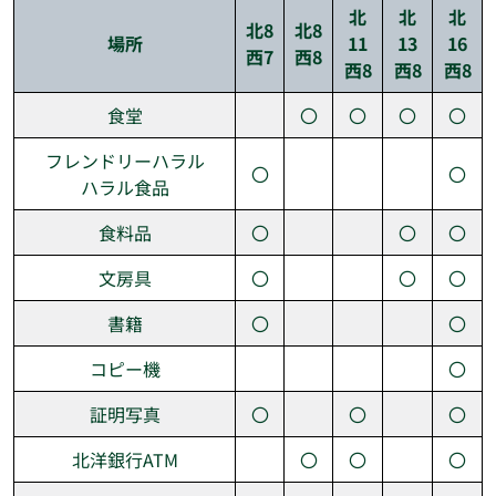
北
北
北
北8
北8
場所
11
13
16
西7
西8
西8
西8
西8
食堂
〇
〇
〇
〇
フレンドリーハラル
〇
〇
ハラル食品
食料品
〇
〇
〇
文房具
〇
〇
〇
書籍
〇
〇
コピー機
〇
証明写真
〇
〇
〇
北洋銀行ATM
〇
〇
〇