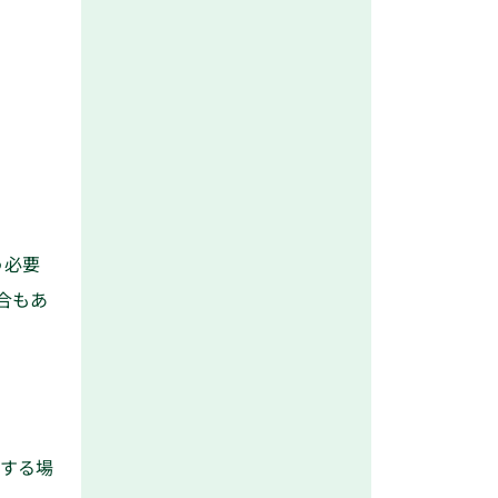
う必要
合もあ
きする場